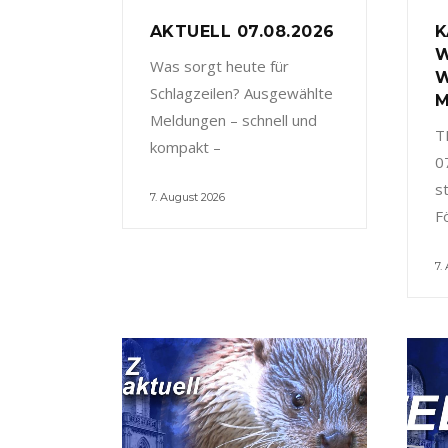
AKTUELL 07.08.2026
K
W
Was sorgt heute für
W
Schlagzeilen? Ausgewählte
M
Meldungen – schnell und
T
kompakt –
0
s
7. August 2026
F
7.