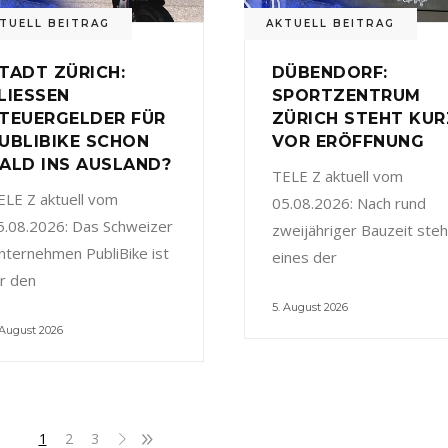
TUELL BEITRAG
AKTUELL BEITRAG
TADT ZÜRICH:
DÜBENDORF:
LIESSEN
SPORTZENTRUM
TEUERGELDER FÜR
ZÜRICH STEHT KUR
UBLIBIKE SCHON
VOR ERÖFFNUNG
ALD INS AUSLAND?
TELE Z aktuell vom
ELE Z aktuell vom
05.08.2026: Nach rund
5.08.2026: Das Schweizer
zweijähriger Bauzeit steh
nternehmen PubliBike ist
eines der
ür den
5. August 2026
 August 2026
1
2
3