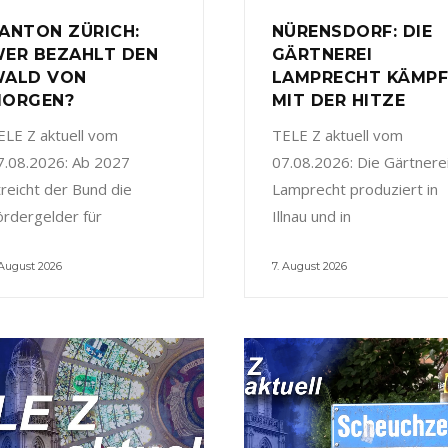
ANTON ZÜRICH:
NÜRENSDORF: DIE
ER BEZAHLT DEN
GÄRTNEREI
ALD VON
LAMPRECHT KÄMP
ORGEN?
MIT DER HITZE
ELE Z aktuell vom
TELE Z aktuell vom
7.08.2026: Ab 2027
07.08.2026: Die Gärtnere
treicht der Bund die
Lamprecht produziert in
ördergelder für
Illnau und in
 August 2026
7. August 2026