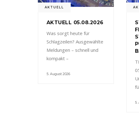
AKTUELL
AK
AKTUELL 05.08.2026
S
F
Was sorgt heute für
S
Schlagzeilen? Ausgewählte
P
Meldungen – schnell und
B
kompakt –
T
0
5. August 2026
U
f
5.