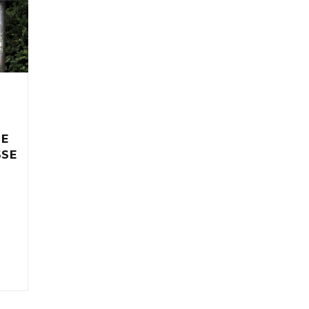
IE
SSE