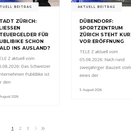
TUELL BEITRAG
AKTUELL BEITRAG
TADT ZÜRICH:
DÜBENDORF:
LIESSEN
SPORTZENTRUM
TEUERGELDER FÜR
ZÜRICH STEHT KUR
UBLIBIKE SCHON
VOR ERÖFFNUNG
ALD INS AUSLAND?
TELE Z aktuell vom
ELE Z aktuell vom
05.08.2026: Nach rund
5.08.2026: Das Schweizer
zweijähriger Bauzeit steh
nternehmen PubliBike ist
eines der
ür den
5. August 2026
 August 2026
1
2
3