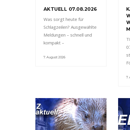
AKTUELL 07.08.2026
K
W
Was sorgt heute für
W
Schlagzeilen? Ausgewählte
M
Meldungen – schnell und
T
kompakt –
0
s
7. August 2026
F
7.