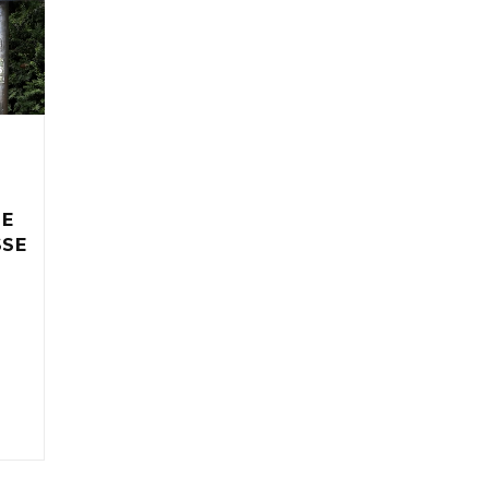
IE
SSE