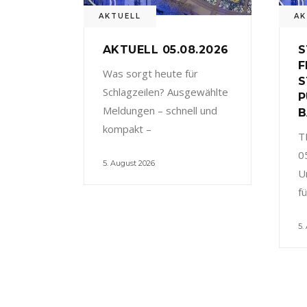
AKTUELL
AK
AKTUELL 05.08.2026
S
F
Was sorgt heute für
S
Schlagzeilen? Ausgewählte
P
Meldungen – schnell und
B
kompakt –
T
0
5. August 2026
U
f
5.