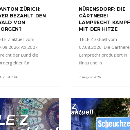
ANTON ZÜRICH:
NÜRENSDORF: DIE
ER BEZAHLT DEN
GÄRTNEREI
ALD VON
LAMPRECHT KÄMP
ORGEN?
MIT DER HITZE
ELE Z aktuell vom
TELE Z aktuell vom
7.08.2026: Ab 2027
07.08.2026: Die Gärtnere
treicht der Bund die
Lamprecht produziert in
ördergelder für
Illnau und in
 August 2026
7. August 2026