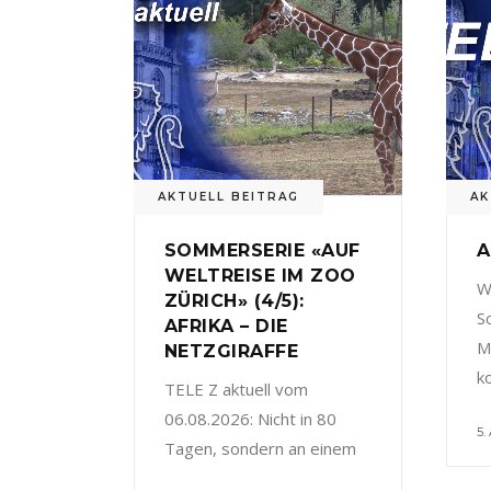
AKTUELL BEITRAG
AK
SOMMERSERIE «AUF
A
WELTREISE IM ZOO
W
ZÜRICH» (4/5):
S
AFRIKA – DIE
M
NETZGIRAFFE
k
TELE Z aktuell vom
06.08.2026: Nicht in 80
5.
Tagen, sondern an einem