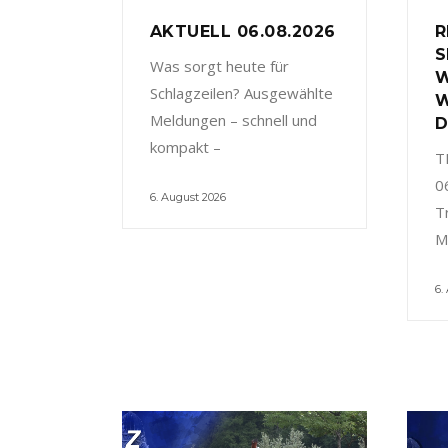
AKTUELL 06.08.2026
R
S
Was sorgt heute für
W
Schlagzeilen? Ausgewählte
W
Meldungen – schnell und
D
kompakt –
T
0
6. August 2026
T
M
6.