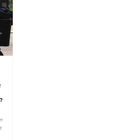
R
?
er
t