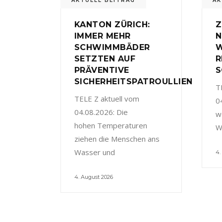
AKTUELL BEITRAG
AK
KANTON ZÜRICH:
Z
IMMER MEHR
N
SCHWIMMBÄDER
W
SETZTEN AUF
R
PRÄVENTIVE
S
SICHERHEITSPATROULLIEN
T
TELE Z aktuell vom
0
04.08.2026: Die
w
hohen Temperaturen
W
ziehen die Menschen ans
Wasser und
4.
4. August 2026