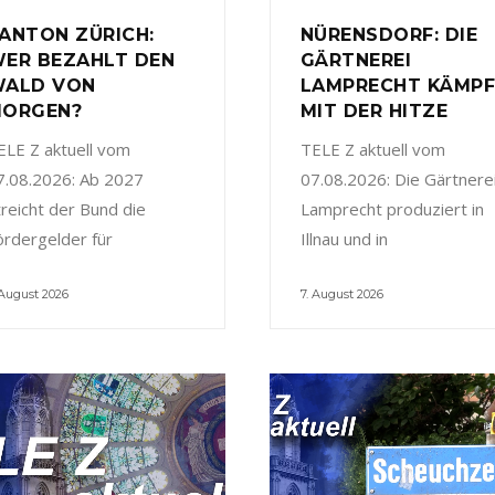
ANTON ZÜRICH:
NÜRENSDORF: DIE
ER BEZAHLT DEN
GÄRTNEREI
ALD VON
LAMPRECHT KÄMP
ORGEN?
MIT DER HITZE
ELE Z aktuell vom
TELE Z aktuell vom
7.08.2026: Ab 2027
07.08.2026: Die Gärtnere
treicht der Bund die
Lamprecht produziert in
ördergelder für
Illnau und in
 August 2026
7. August 2026