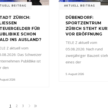
TUELL BEITRAG
AKTUELL BEITRAG
TADT ZÜRICH:
DÜBENDORF:
LIESSEN
SPORTZENTRUM
TEUERGELDER FÜR
ZÜRICH STEHT KUR
UBLIBIKE SCHON
VOR ERÖFFNUNG
ALD INS AUSLAND?
TELE Z aktuell vom
ELE Z aktuell vom
05.08.2026: Nach rund
5.08.2026: Das Schweizer
zweijähriger Bauzeit steh
nternehmen PubliBike ist
eines der
ür den
5. August 2026
 August 2026
1
2
3