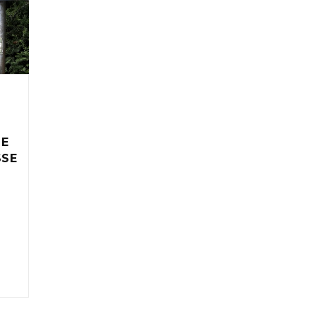
IE
SSE