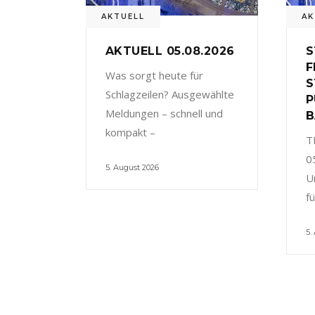
AKTUELL
AK
AKTUELL 05.08.2026
S
F
Was sorgt heute für
S
Schlagzeilen? Ausgewählte
P
Meldungen – schnell und
B
kompakt –
T
0
5. August 2026
U
f
5.