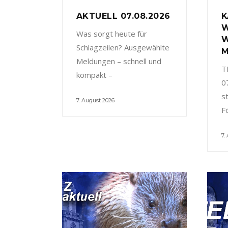
AKTUELL 07.08.2026
K
W
Was sorgt heute für
W
Schlagzeilen? Ausgewählte
M
Meldungen – schnell und
T
kompakt –
0
s
7. August 2026
F
7.