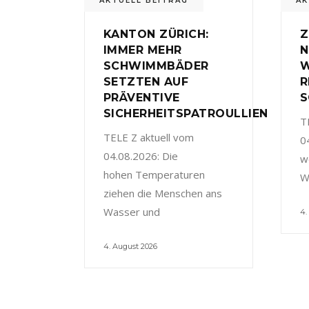
AKTUELL BEITRAG
AK
KANTON ZÜRICH:
Z
IMMER MEHR
N
SCHWIMMBÄDER
W
SETZTEN AUF
R
PRÄVENTIVE
S
SICHERHEITSPATROULLIEN
T
TELE Z aktuell vom
0
04.08.2026: Die
w
hohen Temperaturen
W
ziehen die Menschen ans
Wasser und
4.
4. August 2026