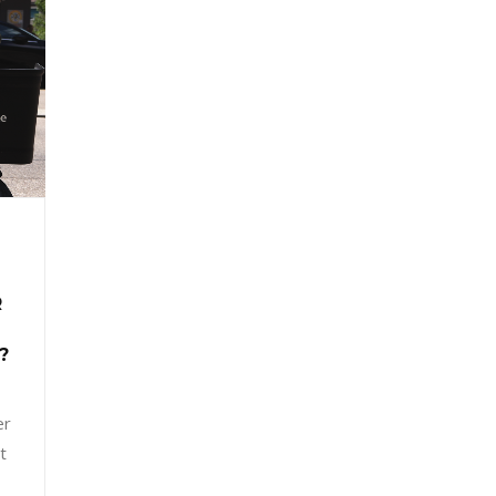
R
?
er
t