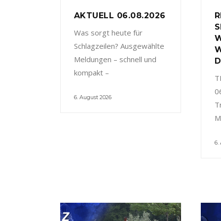
AKTUELL 06.08.2026
R
S
Was sorgt heute für
W
Schlagzeilen? Ausgewählte
W
Meldungen – schnell und
D
kompakt –
T
0
6. August 2026
T
M
6.