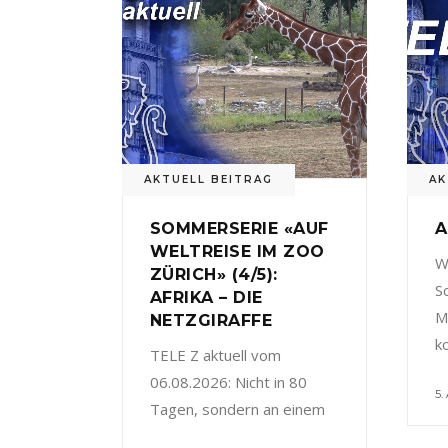
AKTUELL BEITRAG
AK
SOMMERSERIE «AUF
A
WELTREISE IM ZOO
W
ZÜRICH» (4/5):
S
AFRIKA – DIE
M
NETZGIRAFFE
k
TELE Z aktuell vom
06.08.2026: Nicht in 80
5.
Tagen, sondern an einem