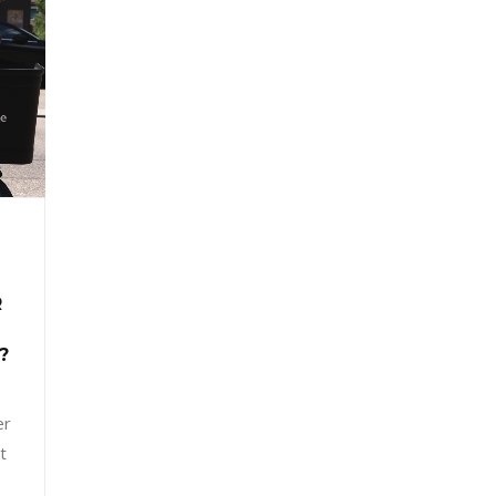
R
?
er
t