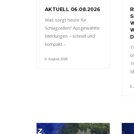
AKTUELL 06.08.2026
R
S
Was sorgt heute für
W
Schlagzeilen? Ausgewählte
W
Meldungen – schnell und
D
kompakt –
T
0
6. August 2026
T
M
6.