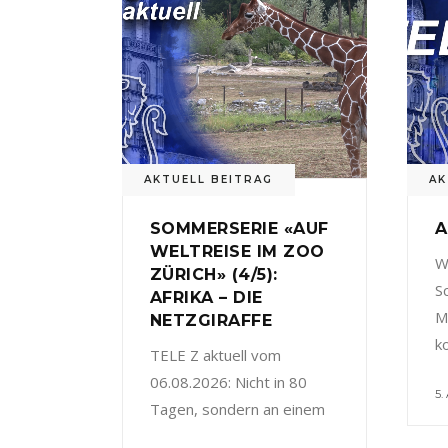
AKTUELL BEITRAG
AK
SOMMERSERIE «AUF
A
WELTREISE IM ZOO
W
ZÜRICH» (4/5):
S
AFRIKA – DIE
M
NETZGIRAFFE
k
TELE Z aktuell vom
06.08.2026: Nicht in 80
5.
Tagen, sondern an einem