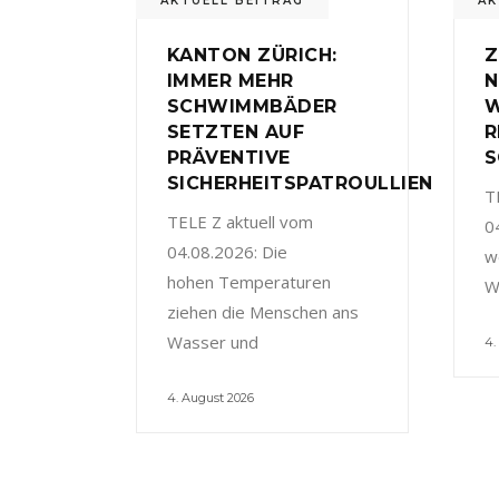
AKTUELL BEITRAG
AK
KANTON ZÜRICH:
Z
IMMER MEHR
N
SCHWIMMBÄDER
W
SETZTEN AUF
R
PRÄVENTIVE
S
SICHERHEITSPATROULLIEN
T
TELE Z aktuell vom
0
04.08.2026: Die
w
hohen Temperaturen
W
ziehen die Menschen ans
Wasser und
4.
4. August 2026