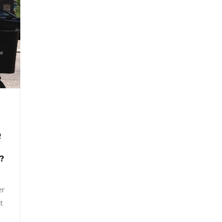
R
?
er
t