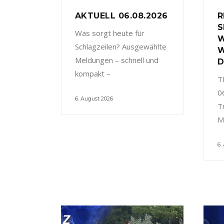
AKTUELL 06.08.2026
R
S
Was sorgt heute für
W
Schlagzeilen? Ausgewählte
W
Meldungen – schnell und
D
kompakt –
T
0
6. August 2026
T
M
6.