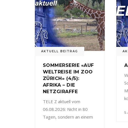
AKTUELL BEITRAG
AK
SOMMERSERIE «AUF
A
WELTREISE IM ZOO
W
ZÜRICH» (4/5):
S
AFRIKA – DIE
M
NETZGIRAFFE
k
TELE Z aktuell vom
06.08.2026: Nicht in 80
5.
Tagen, sondern an einem