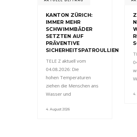
AKTUELL BEITRAG
AK
KANTON ZÜRICH:
Z
IMMER MEHR
N
SCHWIMMBÄDER
W
SETZTEN AUF
R
PRÄVENTIVE
S
SICHERHEITSPATROULLIEN
T
TELE Z aktuell vom
0
04.08.2026: Die
w
hohen Temperaturen
W
ziehen die Menschen ans
Wasser und
4.
4. August 2026