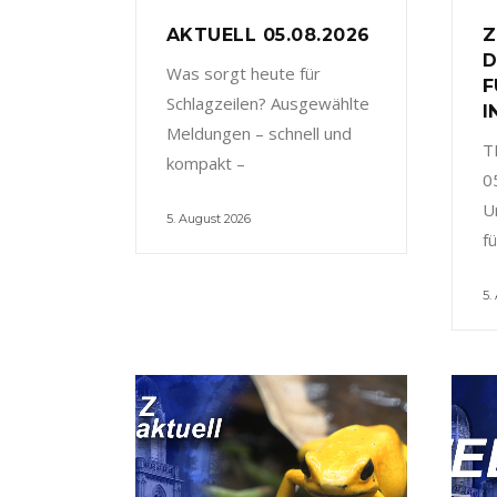
AKTUELL 05.08.2026
Z
D
Was sorgt heute für
F
Schlagzeilen? Ausgewählte
I
Meldungen – schnell und
T
kompakt –
0
U
5. August 2026
f
5.