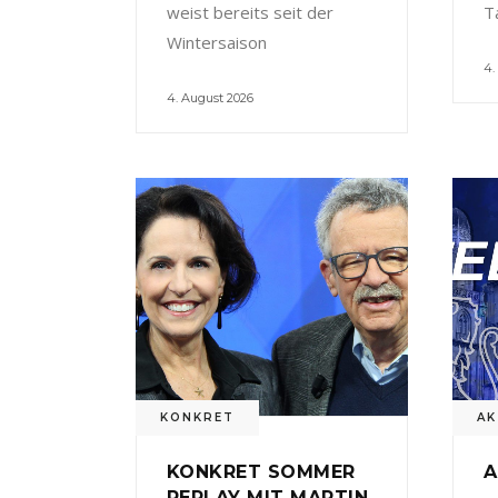
weist bereits seit der
T
Wintersaison
4.
4. August 2026
KONKRET
AK
KONKRET SOMMER
A
REPLAY MIT MARTIN