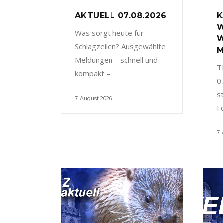
AKTUELL 07.08.2026
K
W
Was sorgt heute für
W
Schlagzeilen? Ausgewählte
M
Meldungen – schnell und
T
kompakt –
0
s
7. August 2026
F
7.