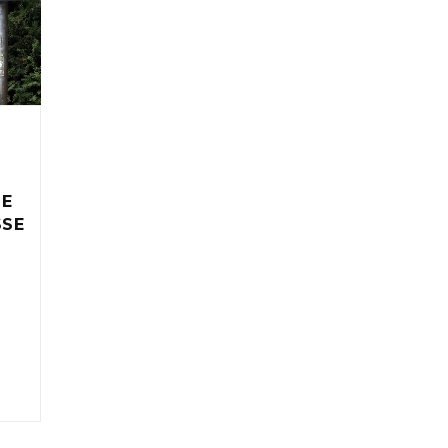
IE
SSE