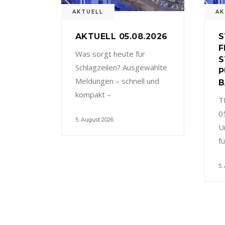
AKTUELL
AK
AKTUELL 05.08.2026
S
F
Was sorgt heute für
S
Schlagzeilen? Ausgewählte
P
Meldungen – schnell und
B
kompakt –
T
0
5. August 2026
U
f
5.