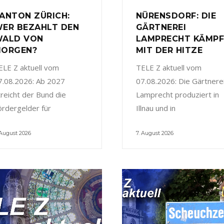
ANTON ZÜRICH:
NÜRENSDORF: DIE
ER BEZAHLT DEN
GÄRTNEREI
ALD VON
LAMPRECHT KÄMP
ORGEN?
MIT DER HITZE
ELE Z aktuell vom
TELE Z aktuell vom
7.08.2026: Ab 2027
07.08.2026: Die Gärtnere
treicht der Bund die
Lamprecht produziert in
ördergelder für
Illnau und in
 August 2026
7. August 2026