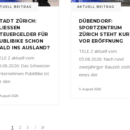
TUELL BEITRAG
AKTUELL BEITRAG
TADT ZÜRICH:
DÜBENDORF:
LIESSEN
SPORTZENTRUM
TEUERGELDER FÜR
ZÜRICH STEHT KUR
UBLIBIKE SCHON
VOR ERÖFFNUNG
ALD INS AUSLAND?
TELE Z aktuell vom
ELE Z aktuell vom
05.08.2026: Nach rund
5.08.2026: Das Schweizer
zweijähriger Bauzeit steh
nternehmen PubliBike ist
eines der
ür den
5. August 2026
 August 2026
1
2
3