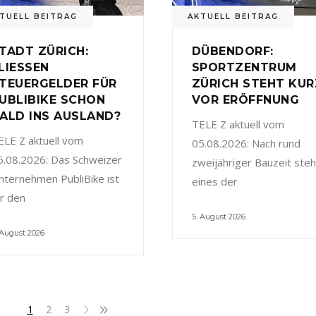
TUELL BEITRAG
AKTUELL BEITRAG
TADT ZÜRICH:
DÜBENDORF:
LIESSEN
SPORTZENTRUM
TEUERGELDER FÜR
ZÜRICH STEHT KUR
UBLIBIKE SCHON
VOR ERÖFFNUNG
ALD INS AUSLAND?
TELE Z aktuell vom
ELE Z aktuell vom
05.08.2026: Nach rund
5.08.2026: Das Schweizer
zweijähriger Bauzeit steh
nternehmen PubliBike ist
eines der
ür den
5. August 2026
 August 2026
1
2
3