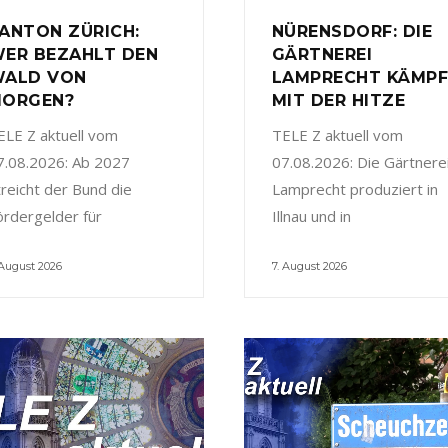
ANTON ZÜRICH:
NÜRENSDORF: DIE
ER BEZAHLT DEN
GÄRTNEREI
ALD VON
LAMPRECHT KÄMP
ORGEN?
MIT DER HITZE
ELE Z aktuell vom
TELE Z aktuell vom
7.08.2026: Ab 2027
07.08.2026: Die Gärtnere
treicht der Bund die
Lamprecht produziert in
ördergelder für
Illnau und in
 August 2026
7. August 2026