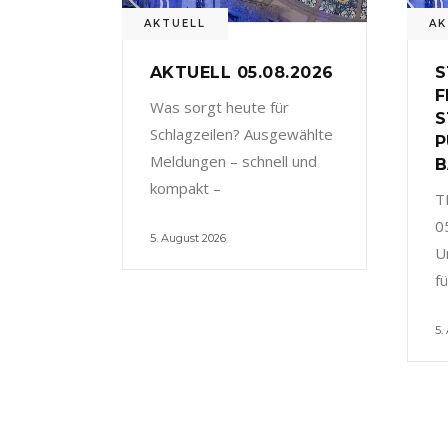
AKTUELL
AK
AKTUELL 05.08.2026
S
F
Was sorgt heute für
S
Schlagzeilen? Ausgewählte
P
Meldungen – schnell und
B
kompakt –
T
0
5. August 2026
U
f
5.