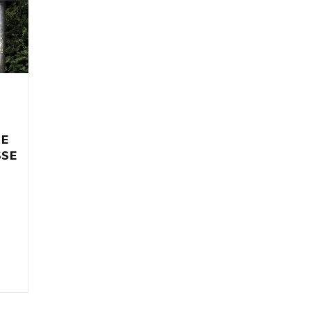
IE
SSE