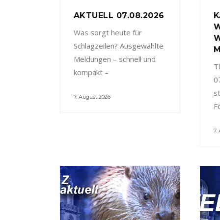
AKTUELL 07.08.2026
K
W
Was sorgt heute für
W
Schlagzeilen? Ausgewählte
M
Meldungen – schnell und
T
kompakt –
0
s
7. August 2026
F
7.