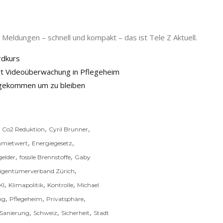
Meldungen – schnell und kompakt – das ist Tele Z Aktuell.
rdkurs
ert Videoüberwachung in Pflegeheim
» gekommen um zu bleiben
,
,
,
Co2 Reduktion
Cyril Brunner
,
,
nmietwert
Energiegesetz
,
,
gelder
fossile Brennstoffe
Gaby
,
igentümerverband Zürich
,
,
,
KI
Klimapolitik
Kontrolle
Michael
,
,
,
ng
Pflegeheim
Privatsphäre
,
,
,
Sanierung
Schweiz
Sicherheit
Stadt