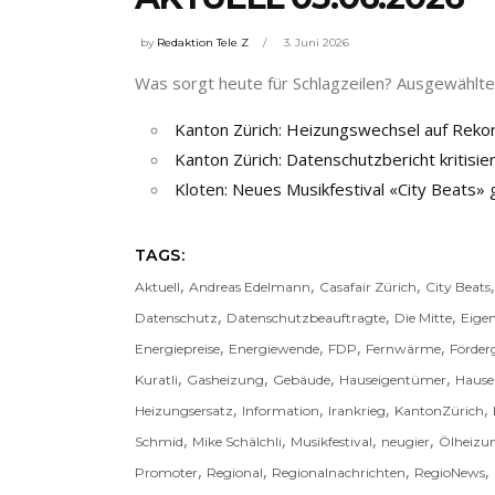
by
Redaktion Tele Z
3. Juni 2026
Was sorgt heute für Schlagzeilen? Ausgewählte 
Kanton Zürich: Heizungswechsel auf Reko
Kanton Zürich: Datenschutzbericht kritisi
Kloten: Neues Musikfestival «City Beats
TAGS:
,
,
,
Aktuell
Andreas Edelmann
Casafair Zürich
City Beats
,
,
,
Datenschutz
Datenschutzbeauftragte
Die Mitte
Eige
,
,
,
,
Energiepreise
Energiewende
FDP
Fernwärme
Förder
,
,
,
,
Kuratli
Gasheizung
Gebäude
Hauseigentümer
Hause
,
,
,
,
Heizungsersatz
Information
Irankrieg
KantonZürich
,
,
,
,
Schmid
Mike Schälchli
Musikfestival
neugier
Ölheizu
,
,
,
,
Promoter
Regional
Regionalnachrichten
RegioNews