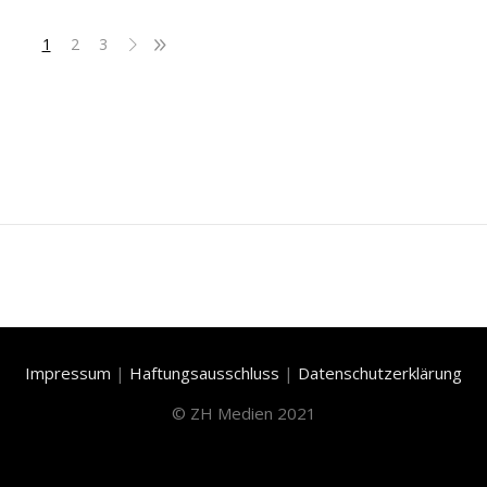
1
2
3
Impressum
|
Haftungsausschluss
|
Datenschutzerklärung
©
ZH Medien 2021