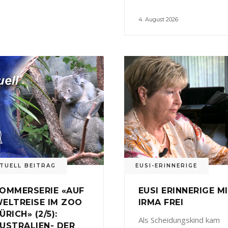
4. August 2026
TUELL BEITRAG
EUSI-ERINNERIGE
OMMERSERIE «AUF
EUSI ERINNERIGE M
ELTREISE IM ZOO
IRMA FREI
ÜRICH» (2/5):
Als Scheidungskind kam
USTRALIEN- DER