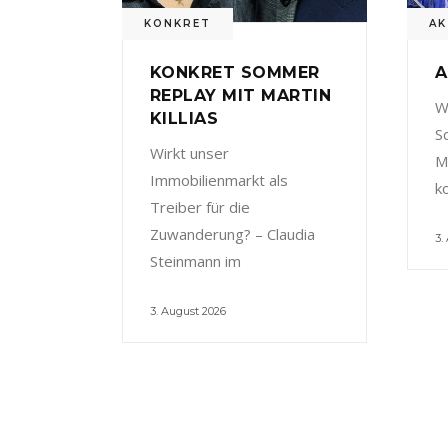
KONKRET
AK
KONKRET SOMMER
A
REPLAY MIT MARTIN
W
KILLIAS
S
Wirkt unser
M
Immobilienmarkt als
k
Treiber für die
Zuwanderung? – Claudia
3.
Steinmann im
3. August 2026