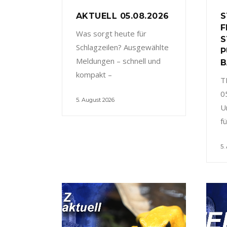
AKTUELL 05.08.2026
S
F
Was sorgt heute für
S
Schlagzeilen? Ausgewählte
P
Meldungen – schnell und
B
kompakt –
T
0
5. August 2026
U
f
5.