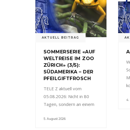
AKTUELL BEITRAG
AK
SOMMERSERIE «AUF
A
WELTREISE IM ZOO
W
ZÜRICH» (3/5):
S
SÜDAMERIKA – DER
M
PFEILGIFTFROSCH
k
TELE Z aktuell vom
05.08.2026: Nicht in 80
4.
Tagen, sondern an einem
5. August 2026