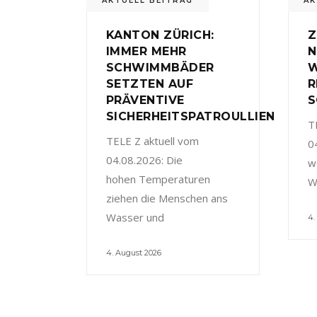
AKTUELL BEITRAG
AK
KANTON ZÜRICH:
Z
IMMER MEHR
N
SCHWIMMBÄDER
W
SETZTEN AUF
R
PRÄVENTIVE
S
SICHERHEITSPATROULLIEN
T
TELE Z aktuell vom
0
04.08.2026: Die
w
hohen Temperaturen
W
ziehen die Menschen ans
Wasser und
4.
4. August 2026