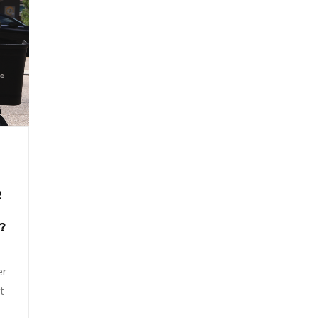
R
?
er
t