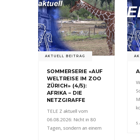
AKTUELL BEITRAG
AK
SOMMERSERIE «AUF
A
WELTREISE IM ZOO
W
ZÜRICH» (4/5):
S
AFRIKA – DIE
M
NETZGIRAFFE
k
TELE Z aktuell vom
06.08.2026: Nicht in 80
5.
Tagen, sondern an einem