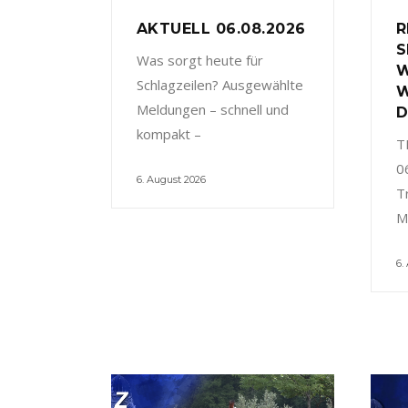
AKTUELL 06.08.2026
R
S
Was sorgt heute für
W
Schlagzeilen? Ausgewählte
W
Meldungen – schnell und
D
kompakt –
T
0
6. August 2026
T
M
6.