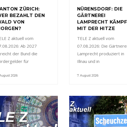
ANTON ZÜRICH:
NÜRENSDORF: DIE
ER BEZAHLT DEN
GÄRTNEREI
ALD VON
LAMPRECHT KÄMP
ORGEN?
MIT DER HITZE
ELE Z aktuell vom
TELE Z aktuell vom
7.08.2026: Ab 2027
07.08.2026: Die Gärtnere
treicht der Bund die
Lamprecht produziert in
ördergelder für
Illnau und in
 August 2026
7. August 2026