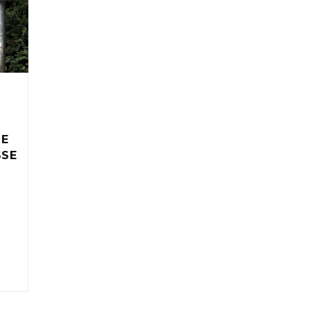
IE
SSE