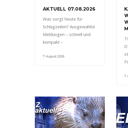
AKTUELL 07.08.2026
K
W
Was sorgt heute für
W
Schlagzeilen? Ausgewählte
M
Meldungen – schnell und
T
kompakt –
0
s
7. August 2026
F
7.