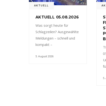
AKTUELL
AK
AKTUELL 05.08.2026
S
F
Was sorgt heute für
S
Schlagzeilen? Ausgewählte
P
Meldungen – schnell und
B
kompakt –
T
0
5. August 2026
U
f
5.