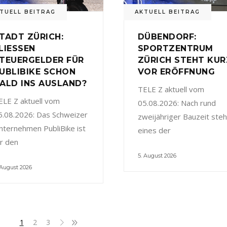
TUELL BEITRAG
AKTUELL BEITRAG
TADT ZÜRICH:
DÜBENDORF:
LIESSEN
SPORTZENTRUM
TEUERGELDER FÜR
ZÜRICH STEHT KUR
UBLIBIKE SCHON
VOR ERÖFFNUNG
ALD INS AUSLAND?
TELE Z aktuell vom
ELE Z aktuell vom
05.08.2026: Nach rund
5.08.2026: Das Schweizer
zweijähriger Bauzeit steh
nternehmen PubliBike ist
eines der
ür den
5. August 2026
 August 2026
1
2
3