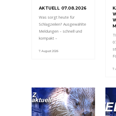
AKTUELL 07.08.2026
K
W
Was sorgt heute für
W
Schlagzeilen? Ausgewählte
M
Meldungen – schnell und
T
kompakt –
0
s
7. August 2026
F
7.