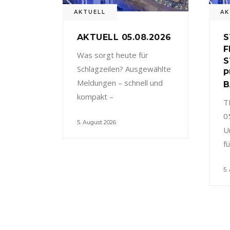
AKTUELL
AK
AKTUELL 05.08.2026
S
F
Was sorgt heute für
S
Schlagzeilen? Ausgewählte
P
Meldungen – schnell und
B
kompakt –
T
0
5. August 2026
U
f
5.