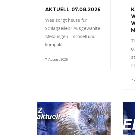
AKTUELL 07.08.2026
K
W
Was sorgt heute für
W
Schlagzeilen? Ausgewählte
M
Meldungen – schnell und
T
kompakt –
0
s
7. August 2026
F
7.