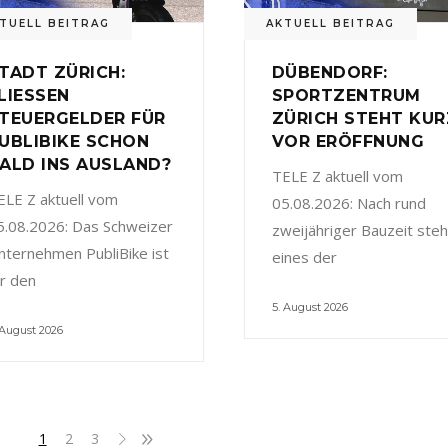
TUELL BEITRAG
AKTUELL BEITRAG
TADT ZÜRICH:
DÜBENDORF:
LIESSEN
SPORTZENTRUM
TEUERGELDER FÜR
ZÜRICH STEHT KUR
UBLIBIKE SCHON
VOR ERÖFFNUNG
ALD INS AUSLAND?
TELE Z aktuell vom
ELE Z aktuell vom
05.08.2026: Nach rund
5.08.2026: Das Schweizer
zweijähriger Bauzeit steh
nternehmen PubliBike ist
eines der
ür den
5. August 2026
 August 2026
1
2
3