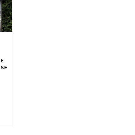
IE
SSE