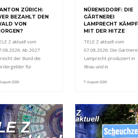
ANTON ZÜRICH:
NÜRENSDORF: DIE
ER BEZAHLT DEN
GÄRTNEREI
ALD VON
LAMPRECHT KÄMP
ORGEN?
MIT DER HITZE
ELE Z aktuell vom
TELE Z aktuell vom
7.08.2026: Ab 2027
07.08.2026: Die Gärtnere
treicht der Bund die
Lamprecht produziert in
ördergelder für
Illnau und in
 August 2026
7. August 2026