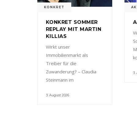
KONKRET
AK
KONKRET SOMMER
A
REPLAY MIT MARTIN
W
KILLIAS
S
Wirkt unser
M
Immobilienmarkt als
k
Treiber für die
Zuwanderung? – Claudia
3.
Steinmann im
3. August 2026