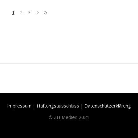
1
2
3
Impressum
|
Haftungsausschluss
|
Datenschutzerklärung
©
ZH Medien 2021