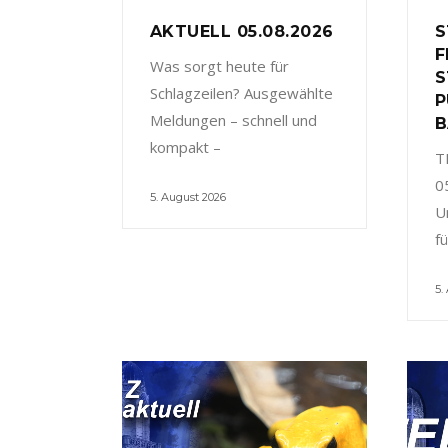
AKTUELL 05.08.2026
S
F
Was sorgt heute für
S
Schlagzeilen? Ausgewählte
P
Meldungen – schnell und
B
kompakt –
T
0
5. August 2026
U
f
5.