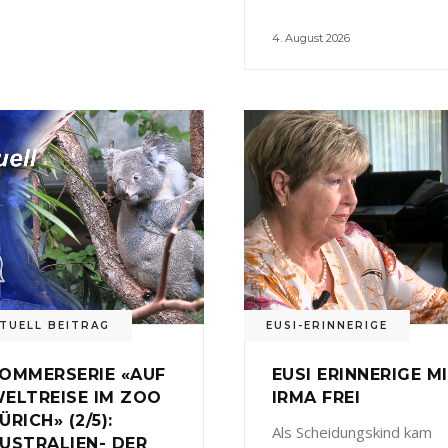
4. August 2026
TUELL BEITRAG
EUSI-ERINNERIGE
OMMERSERIE «AUF
EUSI ERINNERIGE M
ELTREISE IM ZOO
IRMA FREI
ÜRICH» (2/5):
Als Scheidungskind kam
USTRALIEN- DER