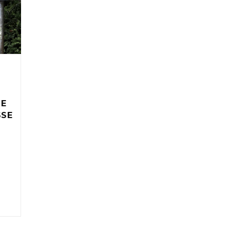
IE
SSE