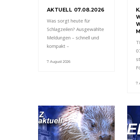
AKTUELL 07.08.2026
K
W
Was sorgt heute für
W
Schlagzeilen? Ausgewählte
M
Meldungen – schnell und
T
kompakt –
0
s
7. August 2026
F
7.