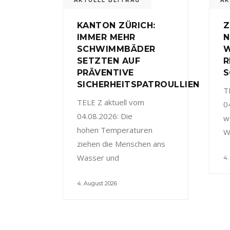
AKTUELL BEITRAG
AK
KANTON ZÜRICH:
Z
IMMER MEHR
N
SCHWIMMBÄDER
W
SETZTEN AUF
R
PRÄVENTIVE
S
SICHERHEITSPATROULLIEN
T
TELE Z aktuell vom
0
04.08.2026: Die
w
hohen Temperaturen
W
ziehen die Menschen ans
Wasser und
4.
4. August 2026