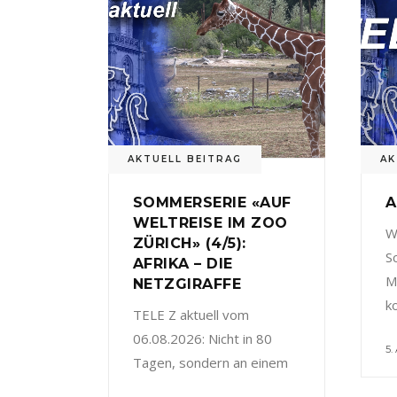
AKTUELL BEITRAG
AK
SOMMERSERIE «AUF
A
WELTREISE IM ZOO
W
ZÜRICH» (4/5):
S
AFRIKA – DIE
M
NETZGIRAFFE
k
TELE Z aktuell vom
06.08.2026: Nicht in 80
5.
Tagen, sondern an einem