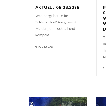
AKTUELL 06.08.2026
R
S
Was sorgt heute für
W
Schlagzeilen? Ausgewählte
W
Meldungen – schnell und
D
kompakt –
T
0
6. August 2026
T
M
6.