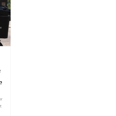
R
?
er
t