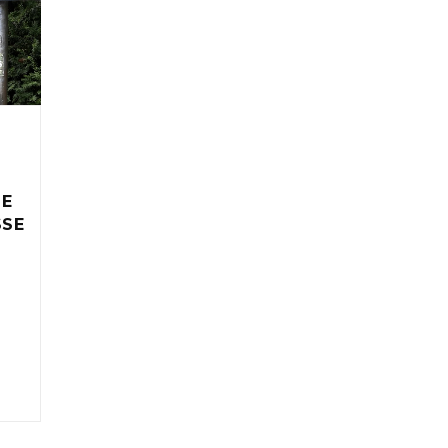
IE
SSE