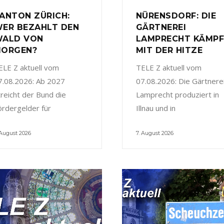
ANTON ZÜRICH:
NÜRENSDORF: DIE
ER BEZAHLT DEN
GÄRTNEREI
ALD VON
LAMPRECHT KÄMP
ORGEN?
MIT DER HITZE
ELE Z aktuell vom
TELE Z aktuell vom
7.08.2026: Ab 2027
07.08.2026: Die Gärtnere
treicht der Bund die
Lamprecht produziert in
ördergelder für
Illnau und in
 August 2026
7. August 2026