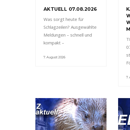
AKTUELL 07.08.2026
K
W
Was sorgt heute für
W
Schlagzeilen? Ausgewählte
M
Meldungen – schnell und
T
kompakt –
0
s
7. August 2026
F
7.