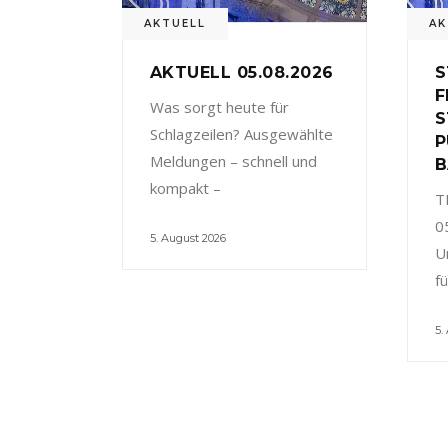
AKTUELL
AK
AKTUELL 05.08.2026
S
F
Was sorgt heute für
S
Schlagzeilen? Ausgewählte
P
Meldungen – schnell und
B
kompakt –
T
0
5. August 2026
U
f
5.