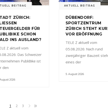
TUELL BEITRAG
AKTUELL BEITRAG
TADT ZÜRICH:
DÜBENDORF:
LIESSEN
SPORTZENTRUM
TEUERGELDER FÜR
ZÜRICH STEHT KUR
UBLIBIKE SCHON
VOR ERÖFFNUNG
ALD INS AUSLAND?
TELE Z aktuell vom
ELE Z aktuell vom
05.08.2026: Nach rund
5.08.2026: Das Schweizer
zweijähriger Bauzeit steh
nternehmen PubliBike ist
eines der
ür den
5. August 2026
 August 2026
1
2
3