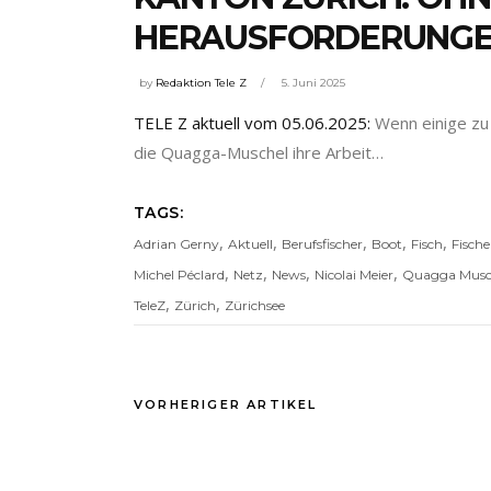
HERAUSFORDERUNGEN
by
Redaktion Tele Z
5. Juni 2025
TELE Z aktuell vom 05.06.2025:
Wenn einige zu 
die Quagga-Muschel ihre Arbeit…
TAGS:
,
,
,
,
,
Adrian Gerny
Aktuell
Berufsfischer
Boot
Fisch
Fische
,
,
,
,
Michel Péclard
Netz
News
Nicolai Meier
Quagga Musc
,
,
TeleZ
Zürich
Zürichsee
VORHERIGER ARTIKEL