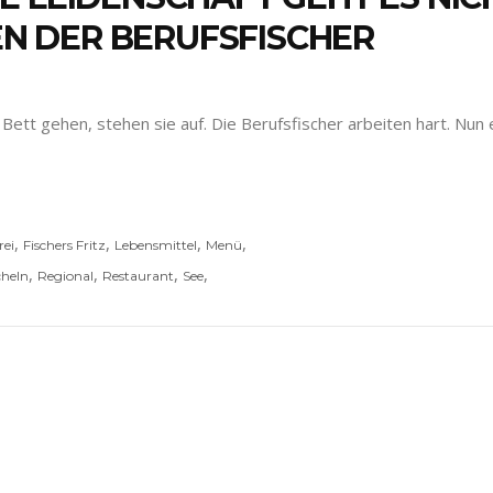
 DER BERUFSFISCHER
Bett gehen, stehen sie auf. Die Berufsfischer arbeiten hart. Nun
,
,
,
,
rei
Fischers Fritz
Lebensmittel
Menü
,
,
,
,
heln
Regional
Restaurant
See