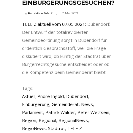
EINBÜRGERUNGSGESUCHEN?
by
Redaktion Tele Z
7. Mai 2021
TELE Z aktuell vom 07.05.2021:
Dübendorf:
Der Entwurf der totalrevidierten
Gemeindeordnung sorgt in Dübendorf für
ordentlich Gesprächsstoff, weil die Frage
diskutiert wird, ob künftig der Stadtrat über
Bürgerrechtsgesuche entscheidet oder ob
die Kompetenz beim Gemeinderat bleibt.
Tags:
Aktuell
,
André Ingold
,
Dübendorf
,
Einbürgerung
,
Gemeinderat
,
News
,
Parlament
,
Patrick Walder
,
Peter Wettsein
,
Region
,
Regional
,
RegionalNews
,
RegioNews
,
Stadtrat
,
TELE Z