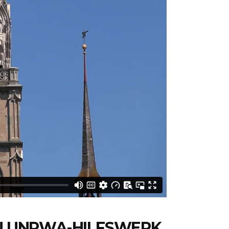
AN UNRWA-HILFSWERK