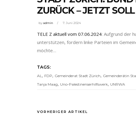
ZURÜCK – JETZT SOLL
by
admin
7. Juni 2024
TELE Z aktuell vom 07.06.2024
: Aufgrund der h
unterstützen, fordern linke Parteien im Gemei
möchte…
TAGS:
,
,
,
AL
FDP
Gemeinderat Stadt Zürich
Gemeinderätin Sta
,
,
Tanja Maag
Uno-Palestinenserhilfswerk
UNRWA
VORHERIGER ARTIKEL