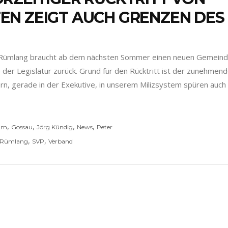
N ZEIGT AUCH GRENZEN DES 
Rümlang braucht ab dem nächsten Sommer einen neuen Gemeinde
 der Legislatur zurück. Grund für den Rücktritt ist der zunehmend
n, gerade in der Exekutive, in unserem Milizsystem spüren au
,
,
,
,
ium
Gossau
Jörg Kündig
News
Peter
,
,
Rümlang
SVP
Verband