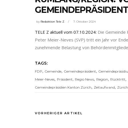
GEMEINDEPRÄSIDENTE
by
Redaktion Tele Z
7. Oktober 2024
TELE Z aktuell vom 07.10.2024:
Die Gemeinde 
Peter Meier-Neves (SVP) tritt ein Jahr vor Ende
zunehmende Belastung von Behördenmitglieder
TAGS:
,
,
,
FDP
Gemeinde
Gemeindepräsident
Gemeindepräsid
,
,
,
,
,
Meier-Neves
Präsident
Regio News
Region
Rücktritt
,
,
Gemeindepräsidien Kanton Zürich
Zeitaufwand
Zürich
VORHERIGER ARTIKEL