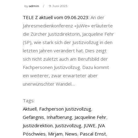
by
admin
9. Juni 2023
TELE Z aktuell vom 09.06.2023:
An der
Jahresmedienkonferenz «JuWe» erläuterte
die Zürcher Justizdirektorin, Jacqueline Fehr
(SP), wie stark sich der Justizvollzug in den
letzten Jahren verändert hat. Dies zeigt
sich nicht zuletzt auch am Berufsbild der
Fachpersonen Justizvollzug. Dazu kommt
ein weiterer, zwar erwarteter aber
unerwünschter Wandel…
Tags:
Aktuell
,
Fachperson Justizvollzug
,
Gefängnis
,
Inhaftierung
,
Jacqueline Fehr
,
Justizdirektion
,
Justizvollzug
,
JUWE
,
JVA
Pöschwies
,
Mirjam
,
News
,
Pascal Ernst
,