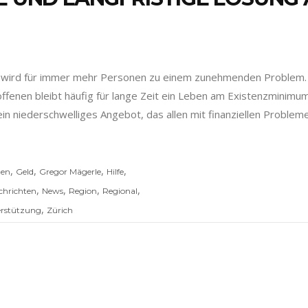
 wird für immer mehr Personen zu einem zunehmenden Problem. W
roffenen bleibt häufig für lange Zeit ein Leben am Existenzminimu
in niederschwelliges Angebot, das allen mit finanziellen Problem
,
,
,
,
zen
Geld
Gregor Mägerle
Hilfe
,
,
,
,
chrichten
News
Region
Regional
,
rstützung
Zürich