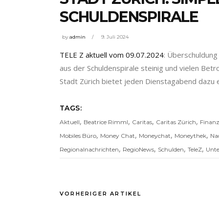
SCHULDENSPIRALE
by
admin
9. Juli 2024
TELE Z aktuell vom 09.07.2024
: Überschuldung
aus der Schuldenspirale steinig und vielen Bet
Stadt Zürich bietet jeden Dienstagabend dazu e
TAGS:
,
,
,
,
Aktuell
Beatrice Rimml
Caritas
Caritas Zürich
Finan
,
,
,
,
Mobiles Büro
Money Chat
Moneychat
Moneythek
Na
,
,
,
,
Regionalnachrichten
RegioNews
Schulden
TeleZ
Unte
VORHERIGER ARTIKEL