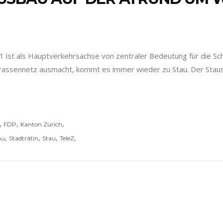
1 ist als Hauptverkehrsachse von zentraler Bedeutung für die Sch
Strassennetz ausmacht, kommt es immer wieder zu Stau. Der Staus
,
,
,
FDP
Kanton Zürich
,
,
,
,
au
Stadträtin
Stau
TeleZ