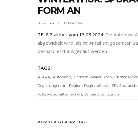
FORM AN
by
admin
13. Mai 2024
TELE Z aktuell vom 13.05.2024
: Die Autobahn A
abgewickelt wird, als ihr Anteil am gesamten 
deshalb jetzt ausgebaut werden.
TAGS:
,
,
,
ASTRA
Autobahn
Carmen Walker Späh
Christa Meier
,
,
,
,
Regierungsrätin
Region
RegionalNews
SP
Spurausb
,
,
Volkswirtschaftsdirektion
Winterthur
Zürich
VORHERIGER ARTIKEL