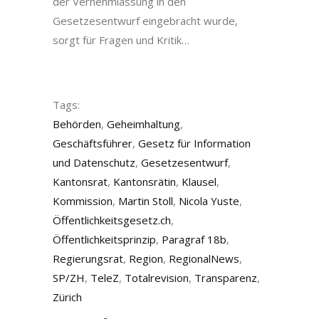
der Vernehmlassung in den
Gesetzesentwurf eingebracht wurde,
sorgt für Fragen und Kritik…
Tags:
Behörden
,
Geheimhaltung
,
Geschäftsführer
,
Gesetz für Information
und Datenschutz
,
Gesetzesentwurf
,
Kantonsrat
,
Kantonsrätin
,
Klausel
,
Kommission
,
Martin Stoll
,
Nicola Yuste
,
Öffentlichkeitsgesetz.ch
,
Öffentlichkeitsprinzip
,
Paragraf 18b
,
Regierungsrat
,
Region
,
RegionalNews
,
SP/ZH
,
TeleZ
,
Totalrevision
,
Transparenz
,
Zürich