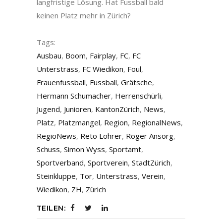
langfristige Lösung. Hat Fussball bald
keinen Platz mehr in Zürich?
Tags:
Ausbau
,
Boom
,
Fairplay
,
FC
,
FC
Unterstrass
,
FC Wiedikon
,
Foul
,
Frauenfussball
,
Fussball
,
Grätsche
,
Hermann Schumacher
,
Herrenschürli
,
Jugend
,
Junioren
,
KantonZürich
,
News
,
Platz
,
Platzmangel
,
Region
,
RegionalNews
,
RegioNews
,
Reto Lohrer
,
Roger Ansorg
,
Schuss
,
Simon Wyss
,
Sportamt
,
Sportverband
,
Sportverein
,
StadtZürich
,
Steinkluppe
,
Tor
,
Unterstrass
,
Verein
,
Wiedikon
,
ZH
,
Zürich
TEILEN: