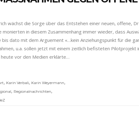
rich wächst die Sorge über das Entstehen einer neuen, offene, 
e monierten in diesem Zusammenhang immer wieder, dass Auswärt
lte bis dato mit dem Arguement «…kein Anziehungspunkt für die g
men, u.a. sollen jetzt mit einem zeitlich befisteten Pilotprojek
) heute vor den Medien erklärte…
,
,
,
rt
Karin Verbali
Karin Weyermann
,
,
gional
Regionalnachrichten
leZ