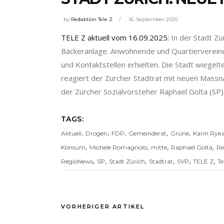
by
Redaktion Tele Z
16. September 2025
TELE Z aktuell vom 16.09.2025:
In der Stadt Zü
Bäckeranlage. Anwohnende und Quartierverein
und Kontaktstellen erhielten. Die Stadt wiege
reagiert der Zürcher Stadtrat mit neuen Massnah
der Zürcher Sozialvorsteher Raphael Golta (SP
TAGS:
,
,
,
,
,
Aktuell
Drogen
FDP
Gemeinderat
Grüne
Karin Ryka
,
,
,
,
Konsum
Michele Romagnolo
mitte
Raphael Golta
Re
,
,
,
,
,
,
RegioNews
SP
Stadt Zürich
Stadtrat
SVP
TELE Z
Te
VORHERIGER ARTIKEL