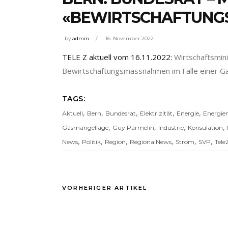
«BEWIRTSCHAFTUNGS
by
admin
16. November 2022
TELE Z aktuell vom 16.11.2022:
Wirtschaftsmin
Bewirtschaftungsmassnahmen im Falle einer G
TAGS:
,
,
,
,
,
Aktuell
Bern
Bundesrat
Elektrizität
Energie
Energie
,
,
,
,
Gasmangellage
Guy Parmelin
Industrie
Konsulation
,
,
,
,
,
,
News
Politik
Region
RegionalNews
Strom
SVP
Tele
VORHERIGER ARTIKEL