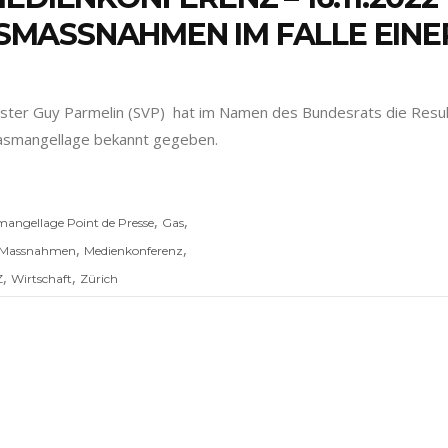
MASSNAHMEN IM FALLE EIN
ister Guy Parmelin (SVP) hat im Namen des Bundesrats die Result
asmangellage bekannt gegeben.
,
,
mangellage Point de Presse
Gas
,
,
Massnahmen
Medienkonferenz
,
,
Z
Wirtschaft
Zürich