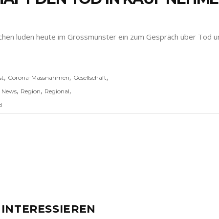
rchen luden heute im Grossmünster ein zum Gespräch über Tod und
,
,
,
st
Corona-Massnahmen
Gesellschaft
,
,
,
,
News
Region
Regional
d
 INTERESSIEREN