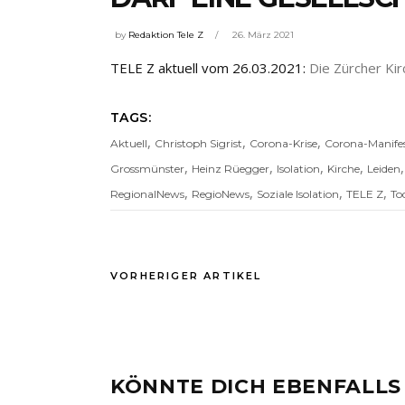
by
Redaktion Tele Z
26. März 2021
TELE Z aktuell vom 26.03.2021:
Die Zürcher Ki
TAGS:
,
,
,
Aktuell
Christoph Sigrist
Corona-Krise
Corona-Manife
,
,
,
,
Grossmünster
Heinz Rüegger
Isolation
Kirche
Leiden
,
,
,
,
RegionalNews
RegioNews
Soziale Isolation
TELE Z
To
VORHERIGER ARTIKEL
KÖNNTE DICH EBENFALLS