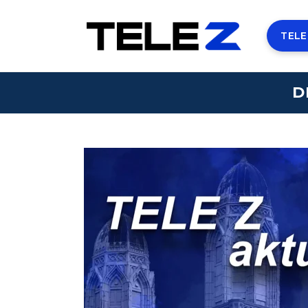
TELE
D