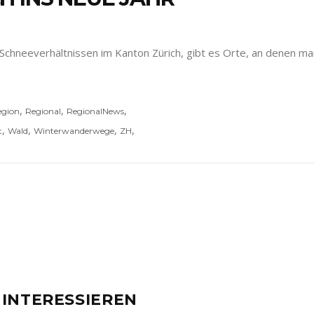
chneeverhältnissen im Kanton Zürich, gibt es Orte, an denen man 
,
,
,
egion
Regional
RegionalNews
,
,
,
,
t
Wald
Winterwanderwege
ZH
 INTERESSIEREN