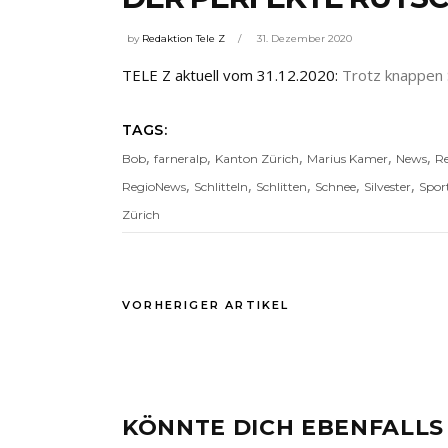
by
Redaktion Tele Z
31. Dezember 2020
TELE Z aktuell vom 31.12.2020:
Trotz knappen S
TAGS:
,
,
,
,
,
Bob
farneralp
Kanton Zürich
Marius Kamer
News
R
,
,
,
,
,
RegioNews
Schlitteln
Schlitten
Schnee
Silvester
Spor
Zürich
VORHERIGER ARTIKEL
KÖNNTE DICH EBENFALLS