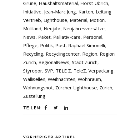
Grüne
,
Haushaltsmaterial
,
Horst Ubrich
,
Initiative
,
Jean-Marc Jung
,
Karton
,
Leitung
Vertrieb
,
Lighthouse
,
Material
,
Motion
,
Mülliland
,
Neujahr
,
Neujahresvorsätze
,
News
,
Paket
,
Palliativ-care
,
Personal
,
Pflege
,
Politik
,
Post
,
Raphael Simonelli
,
Recycling
,
Recyclingcenter
,
Region
,
Region
Zürich
,
RegionalNews
,
Stadt Zürich
,
Styropor
,
SVP
,
TELE Z
,
TeleZ
,
Verpackung
,
Wallisellen
,
Weihnachten
,
Wohnraum
,
Wohnungsnot
,
Zürcher Lighthouse
,
Zürich
,
Zustellung
TEILEN:
VORHERIGER ARTIKEL