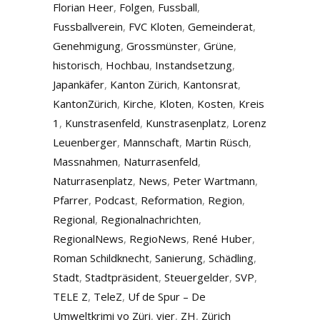
Florian Heer
,
Folgen
,
Fussball
,
Fussballverein
,
FVC Kloten
,
Gemeinderat
,
Genehmigung
,
Grossmünster
,
Grüne
,
historisch
,
Hochbau
,
Instandsetzung
,
Japankäfer
,
Kanton Zürich
,
Kantonsrat
,
KantonZürich
,
Kirche
,
Kloten
,
Kosten
,
Kreis
1
,
Kunstrasenfeld
,
Kunstrasenplatz
,
Lorenz
Leuenberger
,
Mannschaft
,
Martin Rüsch
,
Massnahmen
,
Naturrasenfeld
,
Naturrasenplatz
,
News
,
Peter Wartmann
,
Pfarrer
,
Podcast
,
Reformation
,
Region
,
Regional
,
Regionalnachrichten
,
RegionalNews
,
RegioNews
,
René Huber
,
Roman Schildknecht
,
Sanierung
,
Schädling
,
Stadt
,
Stadtpräsident
,
Steuergelder
,
SVP
,
TELE Z
,
TeleZ
,
Uf de Spur – De
Umweltkrimi vo Züri
,
vier
,
ZH
,
Zürich