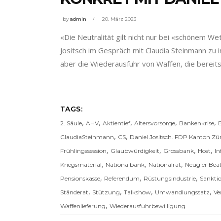
by
admin
20. März 2023
«Die Neutralität gilt nicht nur bei «schönem W
Jositsch im Gespräch mit Claudia Steinmann zu 
aber die Wiederausfuhr von Waffen, die bereits 
TAGS:
,
,
,
,
,
2. Säule
AHV
Aktientief
Altersvorsorge
Bankenkrise
,
,
ClaudiaSteinmann
CS
Daniel Jositsch. FDP Kanton Zü
,
,
,
,
Frühlingssession
Glaubwürdigkeit
Grossbank
Host
In
,
,
,
Kriegsmaterial
Nationalbank
Nationalrat
Neugier Beat
,
,
,
Pensionskasse
Referendum
Rüstungsindustrie
Sankti
,
,
,
,
Ständerat
Stützung
Talkshow
Umwandlungssatz
Ve
,
Waffenlieferung
Wiederausfuhrbewilligung