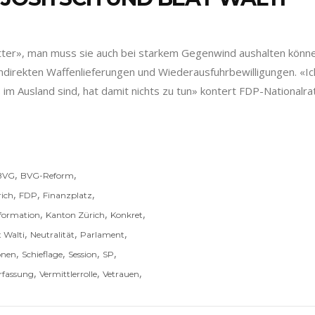
etter», man muss sie auch bei starkem Gegenwind aushalten könne
indirekten Waffenlieferungen und Wiederausfuhrbewilligungen. «Ich
im Ausland sind, hat damit nichts zu tun» kontert FDP-Nationalrat
,
,
BVG
BVG-Reform
,
,
,
rich
FDP
Finanzplatz
,
,
,
formation
Kanton Zürich
Konkret
,
,
,
 Walti
Neutralität
Parlament
,
,
,
,
onen
Schieflage
Session
SP
,
,
,
rfassung
Vermittlerrolle
Vetrauen