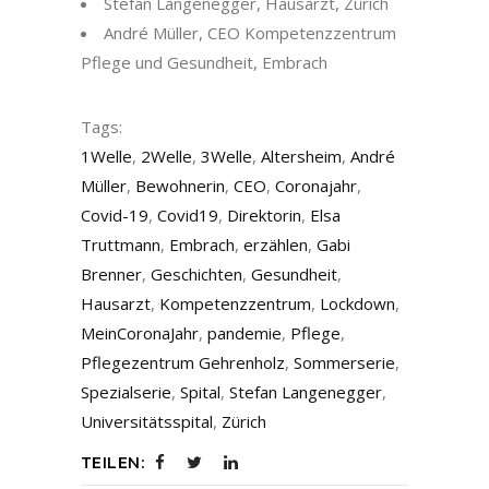
Stefan Langenegger, Hausarzt, Zürich
André Müller, CEO Kompetenzzentrum
Pflege und Gesundheit, Embrach
Tags:
1Welle
,
2Welle
,
3Welle
,
Altersheim
,
André
Müller
,
Bewohnerin
,
CEO
,
Coronajahr
,
Covid-19
,
Covid19
,
Direktorin
,
Elsa
Truttmann
,
Embrach
,
erzählen
,
Gabi
Brenner
,
Geschichten
,
Gesundheit
,
Hausarzt
,
Kompetenzzentrum
,
Lockdown
,
MeinCoronaJahr
,
pandemie
,
Pflege
,
Pflegezentrum Gehrenholz
,
Sommerserie
,
Spezialserie
,
Spital
,
Stefan Langenegger
,
Universitätsspital
,
Zürich
TEILEN: