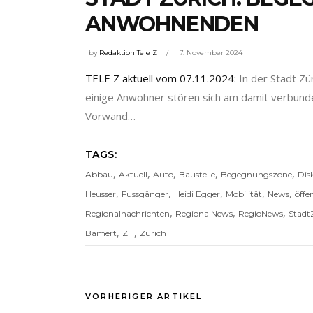
ANWOHNENDEN
by
Redaktion Tele Z
7. November 2024
TELE Z aktuell vom 07.11.2024:
In der Stadt Z
einige Anwohner stören sich am damit verbund
Vorwand…
TAGS:
,
,
,
,
,
Abbau
Aktuell
Auto
Baustelle
Begegnungszone
Dis
,
,
,
,
,
Heusser
Fussgänger
Heidi Egger
Mobilität
News
öffe
,
,
,
Regionalnachrichten
RegionalNews
RegioNews
Stadt
,
,
Bamert
ZH
Zürich
VORHERIGER ARTIKEL