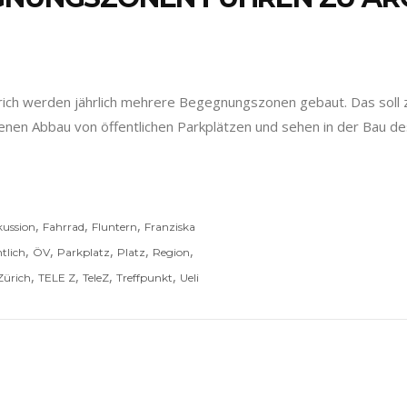
ürich werden jährlich mehrere Begegnungszonen gebaut. Das soll 
enen Abbau von öffentlichen Parkplätzen und sehen in der Bau d
,
,
,
kussion
Fahrrad
Fluntern
Franziska
,
,
,
,
,
ntlich
ÖV
Parkplatz
Platz
Region
,
,
,
,
Zürich
TELE Z
TeleZ
Treffpunkt
Ueli