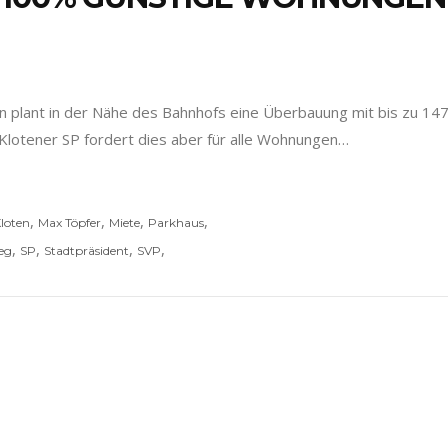
n plant in der Nähe des Bahnhofs eine Überbauung mit bis zu 14
Klotener SP fordert dies aber für alle Wohnungen…
,
,
,
,
loten
Max Töpfer
Miete
Parkhaus
,
,
,
,
eg
SP
Stadtpräsident
SVP