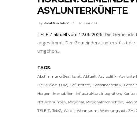
ASYLUNTERKÜNFTE
by
Redaktion Tele Z
12. Juni 2026
TELE Z aktuell vom 12.06.2026:
Die Gemeinde H
abgestimmt. Der Gemeinderat unterstützt die P
umgehen…
TAGS:
,
,
,
Abstimmung Bezirksrat
Aktuell
Asylpolitik
Asylunter
,
,
,
,
David Wolf
FDP
Geflüchtete
Gemeindepolitik
Gemein
,
,
,
,
Horgen
Immobilien
Infrastruktur
Integration
Kanton
,
,
,
Notwohnungen
Regional
Regionalnachrichten
Regio
,
,
,
,
,
,
TELE Z
TeleZ
Waidli
Wohnraum
Wohnungsnot
ZH