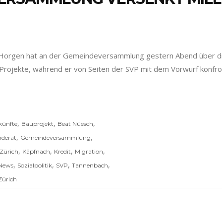
orgen hat an der Gemeindeversammlung gestern Abend über dre
rojekte, während er von Seiten der SVP mit dem Vorwurf konfro
,
,
,
künfte
Bauprojekt
Beat Nüesch
,
,
derat
Gemeindeversammlung
,
,
,
,
Zürich
Käpfnach
Kredit
Migration
,
,
,
,
News
Sozialpolitik
SVP
Tannenbach
Zürich