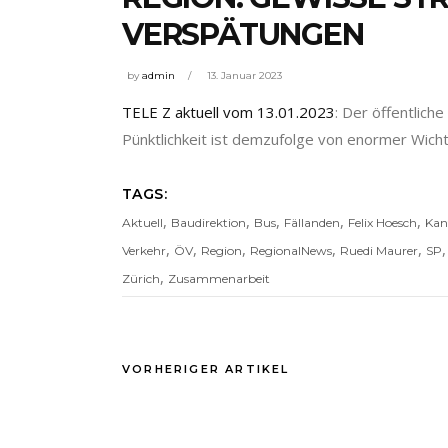
VERSPÄTUNGEN
by
admin
13. Januar 2023
TELE Z aktuell vom 13.01.2023
: Der öffentlich
Pünktlichkeit ist demzufolge von enormer Wich
TAGS:
,
,
,
,
,
Aktuell
Baudirektion
Bus
Fällanden
Felix Hoesch
Kan
,
,
,
,
,
Verkehr
ÖV
Region
RegionalNews
Ruedi Maurer
SP
,
Zürich
Zusammenarbeit
VORHERIGER ARTIKEL