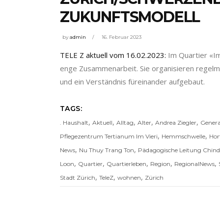
ZUKUNFTSMODELL
by
admin
16. Februar 2023
TELE Z aktuell vom 16.02.2023:
Im Quartier «Im
enge Zusammenarbeit. Sie organisieren regel
und ein Verständnis füreinander aufgebaut.
TAGS:
,
,
,
,
,
. Haushalt
Aktuell
Alltag
Alter
Andrea Ziegler
Genera
,
,
Pflegezentrum Tertianum Im Vieri
Hemmschwelle
Hor
,
,
News
Nu Thuy Trang Ton
Pädagogische Leitung Chin
,
,
,
,
,
Loon
Quartier
Quartierleben
Region
RegionalNews
,
,
,
Stadt Zürich
TeleZ
wohnen
Zürich