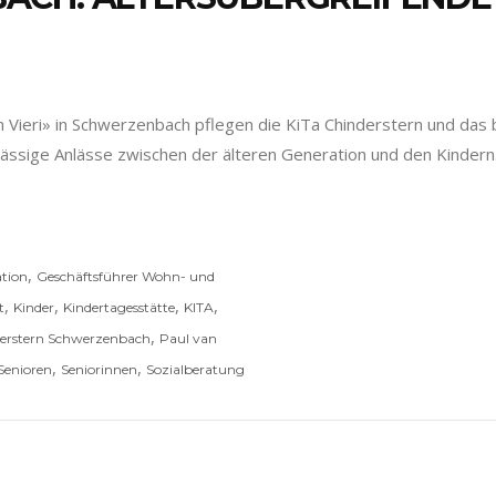
 Vieri» in Schwerzenbach pflegen die KiTa Chinderstern und das 
mässige Anlässe zwischen der älteren Generation und den Kind
,
tion
Geschäftsführer Wohn- und
,
,
,
,
t
Kinder
Kindertagesstätte
KITA
,
derstern Schwerzenbach
Paul van
,
,
Senioren
Seniorinnen
Sozialberatung