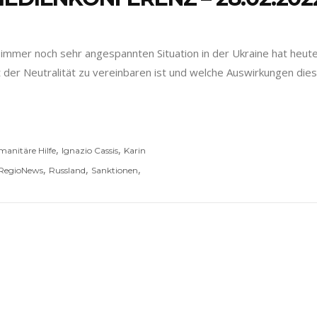
 immer noch sehr angespannten Situation in der Ukraine hat heut
t der Neutralität zu vereinbaren ist und welche Auswirkungen die
,
,
anitäre Hilfe
Ignazio Cassis
Karin
,
,
,
RegioNews
Russland
Sanktionen