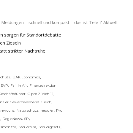
Meldungen – schnell und kompakt – das ist Tele Z Aktuell.
n sorgen für Standortdebatte
en Zieseln
tatt strikter Nachtruhe
,
,
schutz
BAK Economics
,
,
,
EVP
Fair in Air
Finanzdirektion
,
eschäftsführer IG pro Zürich 12
,
naler Gewerbeverband Zürich
,
,
,
chwuchs
Naturschutz
neugier
Pro
,
,
,
n
RegioNews
SP
,
,
,
gsmonitor
Steuerfuss
Steuergesetz