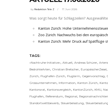
by
Redaktion Tele Z
17. Juni 2026
Was sorgt heute für Schlagzeilen? Ausgewählte 
Kanton Zürich: Hohe Unternehmenssteuer
Zoo Zürich: Nachwuchs bei den europäisch
Kanton Zürich: Mehr Druck auf Spätflüge s
TAGS:
,
,
,
«Nachtruhe-Initiative»
Aktuell
Andreas Schürer
Arten
,
,
BedrohteArten
Christian Bretscher
EuropäischerZiesel
,
,
,
,
Zürich
Flughafen-Zürich
Fluglärm
Gegenvorschlag
G
,
,
,
Grossunternehmen
Information
Kanton Zürich
Kanto
,
,
,
,
Kantonsrat
Kantonsvergleich
KantonZürich
KMU
Na
,
,
,
Flughafen
Referendum
Regional
Regionalnachrichte
,
,
Standortwettbewerb
Steuerbelastung
Steuerbelastun