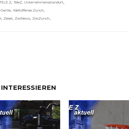
,
,
,
TELE Z
TeleZ
Unternehmensstandort
,
,
 Oertle
Weltoffenes Zürich
,
,
,
,
H
Ziesel
ZooNews
ZooZürich
 INTERESSIEREN