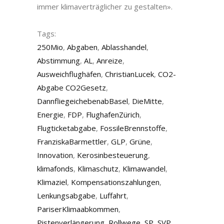
immer klimaverträglicher zu gestalten».
Tags:
250Mio
,
Abgaben
,
Ablasshandel
,
Abstimmung
,
AL
,
Anreize
,
Ausweichflughäfen
,
ChristianLucek
,
CO2-
Abgabe CO2Gesetz
,
DannfliegeichebenabBasel
,
DieMitte
,
Energie
,
FDP
,
FlughafenZürich
,
Flugticketabgabe
,
FossileBrennstoffe
,
FranziskaBarmettler
,
GLP
,
Grüne
,
Innovation
,
Kerosinbesteuerung
,
klimafonds
,
Klimaschutz
,
Klimawandel
,
Klimaziel
,
Kompensationszahlungen
,
Lenkungsabgabe
,
Luffahrt
,
PariserKlimaabkommen
,
Pistenverlängerung
,
Rollwege
,
SP
,
SVP
,