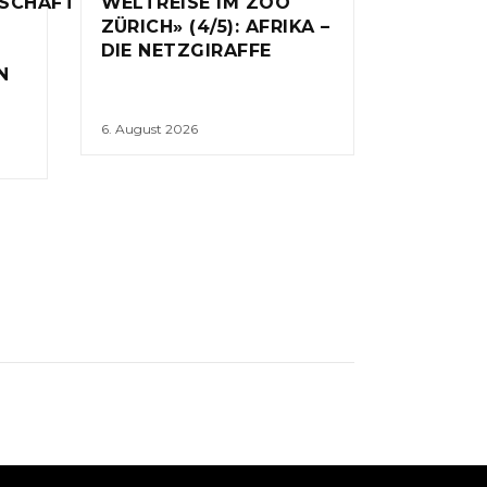
NSCHAFT
WELTREISE IM ZOO
ZÜRICH» (4/5): AFRIKA –
DIE NETZGIRAFFE
N
6. August 2026