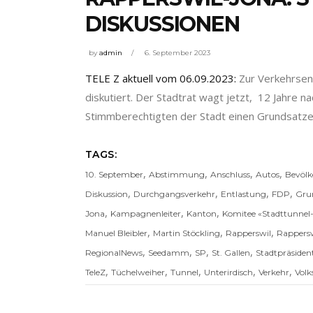
DISKUSSIONEN
by
admin
6. September 2023
TELE Z aktuell vom 06.09.2023:
Zur Verkehrsen
diskutiert. Der Stadtrat wagt jetzt, 12 Jahre 
Stimmberechtigten der Stadt einen Grundsatz
TAGS:
,
,
,
,
10. September
Abstimmung
Anschluss
Autos
Bevöl
,
,
,
,
Diskussion
Durchgangsverkehr
Entlastung
FDP
Gru
,
,
,
Jona
Kampagnenleiter
Kanton
Komitee «Stadttunnel
,
,
,
Manuel Bleibler
Martin Stöckling
Rapperswil
Rappers
,
,
,
,
RegionalNews
Seedamm
SP
St. Gallen
Stadtpräsiden
,
,
,
,
,
TeleZ
Tüchelweiher
Tunnel
Unterirdisch
Verkehr
Vol