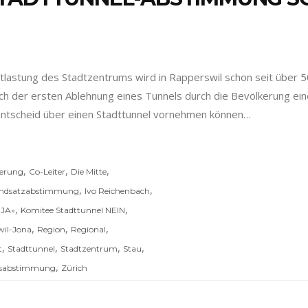
tlastung des Stadtzentrums wird in Rapperswil schon seit über 5
nach der ersten Ablehnung eines Tunnels durch die Bevölkerung e
entscheid über einen Stadttunnel vornehmen können…
,
,
,
kerung
Co-Leiter
Die Mitte
,
,
ndsatzabstimmung
Ivo Reichenbach
,
,
-JA»
Komitee Stadttunnel NEIN
,
,
,
wil-Jona
Region
Regional
,
,
,
,
t
Stadttunnel
Stadtzentrum
Stau
,
ksabstimmung
Zürich