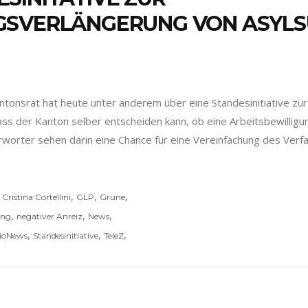
GSVERLÄNGERUNG VON ASYLS
antonsrat hat heute unter anderem über eine Standesinitiative 
dass der Kanton selber entscheiden kann, ob eine Arbeitsbewilli
ürworter sehen darin eine Chance für eine Vereinfachung des Ver
,
,
,
,
Cristina Cortellini
GLP
Grüne
,
,
,
ung
negativer Anreiz
News
,
,
,
ioNews
Standesinitiative
TeleZ