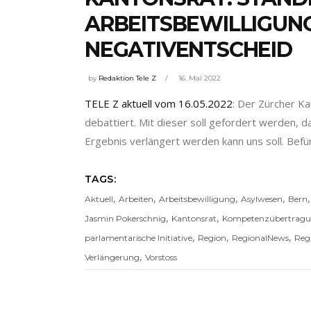
ARBEITSBEWILLIGUN
NEGATIVENTSCHEID
by
Redaktion Tele Z
16. Mai 2022
TELE Z aktuell vom 16.05.2022
: Der Zürcher K
debattiert. Mit dieser soll gefordert werden, 
Ergebnis verlängert werden kann uns soll. Bef
TAGS:
,
,
,
,
Aktuell
Arbeiten
Arbeitsbewilligung
Asylwesen
Bern
,
,
Jasmin Pokerschnig
Kantonsrat
Kompetenzübertrag
,
,
,
parlamentarische Initiative
Region
RegionalNews
Reg
,
Verlängerung
Vorstoss