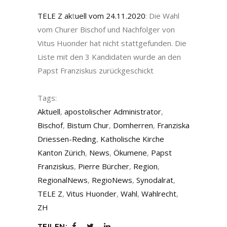
TELE Z ak
t
uell vom 24.11.2020
: Die Wahl
vom Churer Bischof und Nachfolger von
Vitus Huonder hat nicht stattgefunden. Die
Liste mit den 3 Kandidaten wurde an den
Papst Franziskus zurückgeschickt
Tags:
Aktuell
,
apostolischer Administrator
,
Bischof
,
Bistum Chur
,
Domherren
,
Franziska
Driessen-Reding
,
Katholische Kirche
Kanton Zürich
,
News
,
Ökumene
,
Papst
Franziskus
,
Pierre Bürcher
,
Region
,
RegionalNews
,
RegioNews
,
Synodalrat
,
TELE Z
,
Vitus Huonder
,
Wahl
,
Wahlrecht
,
ZH
TEILEN: