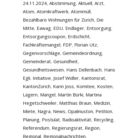
24.11.2024
,
Abstimmung
,
Aktuell
,
Arzt
,
Atom
,
Atomkraftwerk
,
Atommüll
,
Bezahlbare Wohnungen für Zürich
,
Die
Mitte
,
Eawag
,
EDU
,
Endlager
,
Entsorgung
,
Entsorgungscoupon
,
Erdschicht
,
Fachkräftemangel
,
FDP
,
Florian Utz
,
Gegenvorschläge
,
Gemeindeordnung
,
Gemeinderat
,
Gesundheit
,
Gesundheitswesen
,
Hans Dellenbach
,
Hans
Egli
,
Initiative
,
Josef Widler
,
Kantonsrat
,
KantonZürich
,
Karin Joss
,
Komitee
,
Kosten
,
Lägern
,
Mangel
,
Martin Bürki
,
Martina
Hegetschweiler
,
Matthias Braun
,
Medizin
,
Miete
,
Nagra
,
News
,
Opalinuston
,
Petition
,
Planung
,
Postulat
,
Radioaktivität
,
Recycling
,
Referendum
,
Regierungsrat
,
Region
,
Regional
,
Regionalnachrichten
,