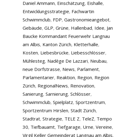
Daniel Ammann
,
Einschätzung
,
Eishalle
,
Entwicklungsstrategie
,
Fachwartin
Schwimmclub
,
FDP
,
Gastronomieangebot
,
Gebäude
,
GLP
,
Grüne
,
Hallenbad
,
Idee
,
Jan
Baucke Kommandant Feuerwehr Langnau
am Albis
,
Kanton Zürich
,
Kletterhalle
,
Kosten
,
Liebesbrücke
,
Liebesschlösser
,
Mühlesteg
,
Nadège De Lazzari
,
Neubau
,
neue Dorfstrasse
,
News
,
Parlament
,
Parlamentarier
,
Reaktion
,
Region
,
Region
Zürich
,
RegionalNews
,
Renovation
,
Sanierung
,
Sarnierung
,
Schlösser
,
Schwimmclub
,
Spielplatz
,
Sportzentrum
,
Sportzentrum Hirslen
,
Stadt Zürich
,
Stadtrat
,
Strategie
,
TELE Z
,
TeleZ
,
Tempo
30
,
Tiefbauamt
,
Tiefgarage
,
Urne
,
Vereine
,
Virgil Keller Gemeinderat Langnau am Albis
,